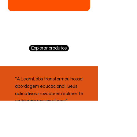
APPs / IA
Personalizados
Explorar produtos
“A LearnLabs transformou nossa
abordagem educacional. Seus
aplicativos inovadores realmente
cativaram nossos alunos.”
Carla Oliveira
Diretora Pedagógica e
Professora de Tecnologia